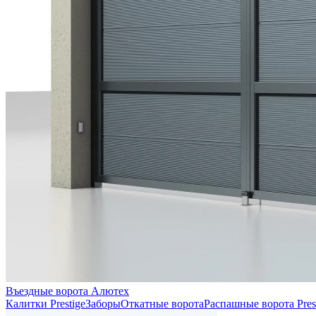
Въездные ворота Алютех
Калитки Prestige
Заборы
Откатные ворота
Распашные ворота Pres