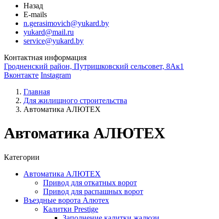
Назад
E-mails
n.gerasimovich@yukard.by
yukard@mail.ru
service@yukard.by
Контактная информация
Гродненский район, Путришковский сельсовет, 8Ак1
Вконтакте
Instagram
Главная
Для жилищного строительства
Автоматика AЛЮТЕХ
Автоматика AЛЮТЕХ
Категории
Автоматика AЛЮТЕХ
Привод для откатных ворот
Привод для распашных ворот
Въездные ворота Алютех
Калитки Prestige
Заполнение калитки жалюзи